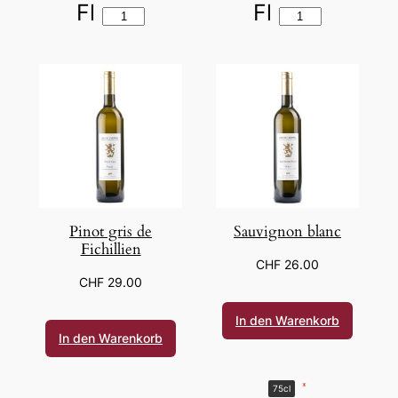
Fl
Fl
Pinot gris de
Sauvignon blanc
Fichillien
CHF
26.00
CHF
29.00
In den Warenkorb
In den Warenkorb
*
75cl