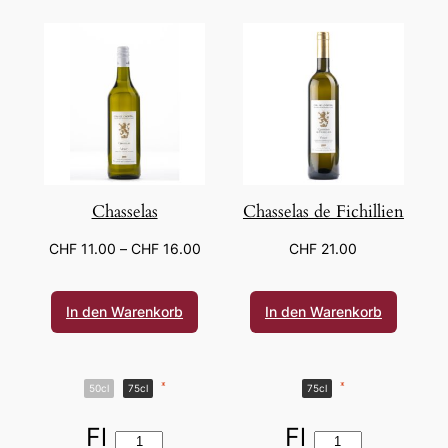
Chasselas
Chasselas de Fichillien
CHF
11.00
–
CHF
16.00
CHF
21.00
In den Warenkorb
In den Warenkorb
*
*
50cl
75cl
75cl
Fl
Fl