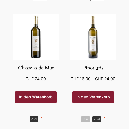
Chasselas de Mur
Pinot gris
CHF
24.00
CHF
16.00
–
CHF
24.00
In den Warenkorb
In den Warenkorb
*
*
75cl
50cl
75cl