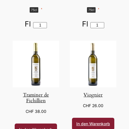
*
*
75cl
75cl
Fl
Fl
Traminer de
Viognier
Fichillien
CHF
26.00
CHF
38.00
In den Warenkorb