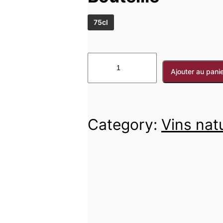
75cl
Ajouter au pani
Category:
Vins nat