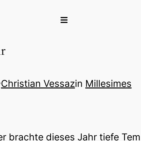
hr
Christian Vessaz
in
Millesimes
y
r brachte dieses Jahr tiefe Te