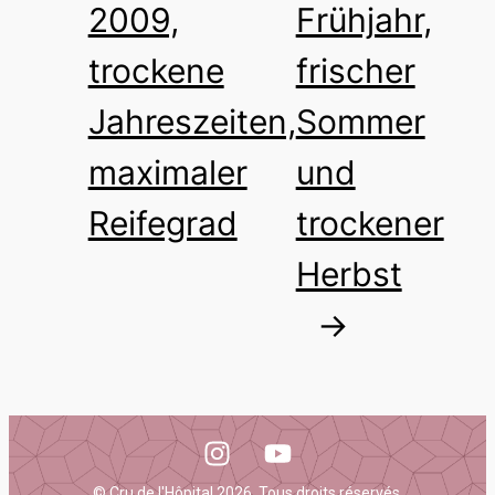
2009,
Frühjahr,
trockene
frischer
Jahreszeiten,
Sommer
maximaler
und
Reifegrad
trockener
Herbst
→
© Cru de l'Hôpital 2026. Tous droits réservés.