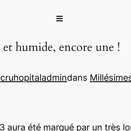
 et humide, encore une !
cruhopitaladmin
dans
Millésime
r
 aura été marqué par un très lon