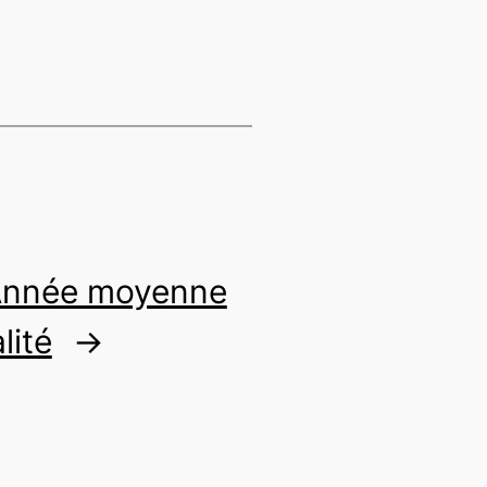
Année moyenne
lité
→