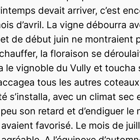
intemps devait arriver, c’est enco
mois d’avril. La vigne débourra 
 et de début juin ne montraient 
auffer, la floraison se déroulait
la le vignoble du Vully et touch
saccagea tous les autres coteaux
été s’installa, avec un climat se
eu son retard et d’endiguer le 
vaient favorisé. Le mois de juill
 agréable. A l’équinoxe d’automne